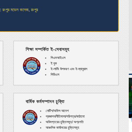
-08-25)
শিক্ষা সম্পর্কিত ই-সেবাসমূহ
পিএমআইএস
ই বুক
ই-লার্নিং উপকরণ এবং ই-ম্যানুয়াল
পিডিএস
বার্ষিক কর্মসম্পাদন চুক্তি
নোটিশ/অফিস আদেশ
প্রজ্ঞাপন/নীতিমালা/পরিপত্র/কাঠামো
অধিদপ্তরের চুক্তিসমূহ/ অগ্রগতি
আঞ্চলিক কার্যালয়ের চুক্তিসমূহ