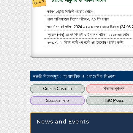
নোটিশ, সার্কুলার ও অফিস আদেশ
দ্বাদশ শ্রেণির নির্বাচনী পরিক্ষার নোটিশ
খাদ্য অধিদপ্তরের নিয়োগ পরীক্ষা-২০২৩ সিট প্লান
অনার্স ১ম বর্ষ পরীক্ষা-2024 এর এক নজরে আসন বিন্যাস (24-08-
স্নাতক (পাস) ১ম বর্ষ নির্বাচনী ও ইনকোর্স পরীক্ষা -২০২৫ এর রুটিন
২০২১-২০২২ শিক্ষা বর্ষের ৩য় বর্ষের ২য় ইনকোর্স পরিক্ষার রুটিন
জরুরি লিংকসমূহ : প্রশাসনিক ও একাডেমিক লিঙ্কস
Citizen Charter
শিক্ষকের শূণ্যপদ
Subject Info
HSC Panel
জাতীয় বিশ্ববিদ্যালয়ের অধীনে ২০২৫-২০২৬ শিক্ষাবর্ষে রিলিজ স্ল
News and Events
৪৭ তম বিসিএস পরীক্ষা-২০২৪ প্রিলিমিনারী টেস্ট (MCQ) ,কেন্দ্