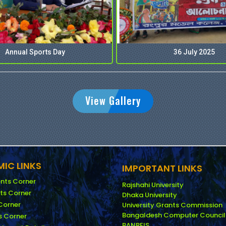
Annual Sports Day
36 July 2025
View Gallery
IC LINKS
IMPORTANT LINKS
nts Corner
Rajshahi University
ts Corner
Dhaka University
Corner
University Grants Commission
Bangaldesh Computer Council
 Corner
BANBEIS