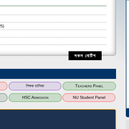
25)
সকল নোটিশ
শিক্ষক তালিকা
Teachers Panel
HSC Admission
NU Student Panel
িপ এর মাধ্যমে অনার্স প্রথম বর্ষে রংপুর মডেল কলেজে ভর্তি চলছে
র: রংপুর মডেল কলেজ, রংপুর