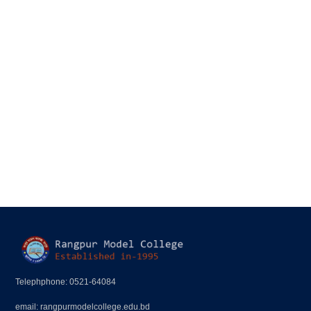
Telephphone: 0521-64084
email: rangpurmodelcollege.edu.bd