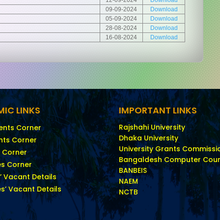
09-09-2024
Download
05-09-2024
Download
28-08-2024
Download
16-08-2024
Download
IC LINKS
IMPORTANT LINKS
Rajshahi University
ents Corner
Dhaka University
nts Corner
University Grants Commissi
 Corner
Bangaldesh Computer Coun
s Corner
BANBEIS
 Vacant Details
NAEM
s’ Vacant Details
NCTB