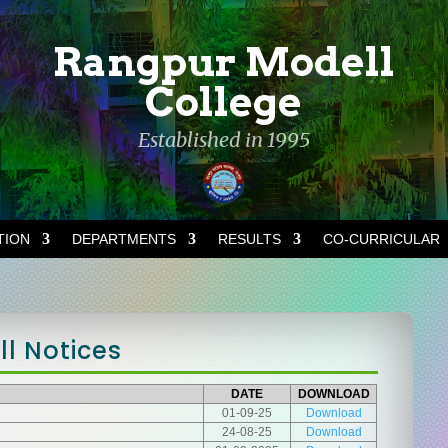
Rangpur Modell
College
Established in 1995
TION
DEPARTMENTS
RESULTS
CO-CURRICULAR
l Notices
DATE
DOWNLOAD
01-09-25
Download
24-08-25
Download