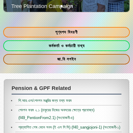
Tree Plantation Campaign
শূণ্যপদ বিবরণী
কর্মকর্তা ও কর্মচারী তথ্য
জা.বি লগইন
Pension & GPF Related
পি.আর.এল/পেনশন মঞ্জুরির জন্য তথ্য ফরম
পেনশন ফরম ২.১ (চাকুরের নিজের অবসরের ক্ষেত্রে প্রযোজ্য)
(f49_PentionFrom2.1) (সংযোজনী-৪)
প্রত্যাশিত শেষ বেতন সনদ (ই এল পি সি) (f40_sangjojoni-1) (সংযোজনী-১)