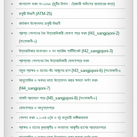
বাংলাদেশ ফরম নং-২৩৯৫ (ছুটির হিসাব : ট্রেজারী অফিসের ব্যবহারের জন্য)
চাকুরী বিবরণী (ATM-25)
কার্যকাল উল্লেখসহ চাকুরী বিবরণী
প্রাপ্ত পেনশনের বৈধ উত্তরাধিকারী ঘোষণা পত্র ফরম (f41_sangjojoni-2)
(সংযোজনী-২)
উত্তরাধিকার মনোনয়ন ও নন ম্যারিজ সার্টিফিকেট (f42_sangjojoni-3)
প্রাপ্তব্য পেনশনের বৈধ উত্তরাধিকারী ঘোষণাপত্র ফরম
নমুনা স্বাক্ষর ও হাতের পাঁচ আঙ্গুলের ছাপ (f43_sangjojoni-6) (সংযোজনী-৬
আনুতোষিক ও অবসর ভাতা উত্তোলন করার ক্ষমতা অর্পণ ফরম
(f44_sangjojoni-7)
নাদাবি প্রত্যয়ন পত্র (f45_sangjojoni-8) (সংযোজনী-৮)
ঘোষণাপত্র ও আনুগত্যপত্র
পেনশন ফরম ২.১-এর ৫(ক ও খ) অনুযায়ী অঙ্গীকারনামা
স্বাক্ষর ও হাতের বৃদ্ধাঙ্গুলীর ও অন্যান্য আঙ্গুলীর ছাপের প্রত্যয়নপত্র