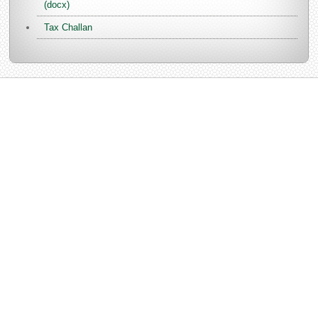
(docx)
Tax Challan