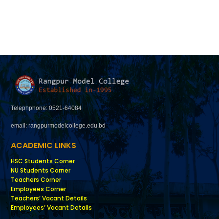
Telephphone: 0521-64084
email: rangpurmodelcollege.edu.bd
ACADEMIC LINKS
HSC Students Corner
NU Students Corner
Teachers Corner
Employees Corner
Teachers’ Vacant Details
Employees’ Vacant Details