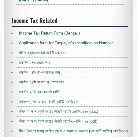
Income Tax Related
Income Tax Return Form (Bengali)
Application form for Taxpayer’s Identification Number
রিটার্নঃ ব্যক্তিকরদাতা আইটি-১গ২০১৬
তফসিল ২৪এ বেতন আয়
তফসিল ২৪বি গৃহ-সম্পত্তির আয়
তফসিল ২৪সি ব্যবসা বা পেশার আয়
তফসিল ২৪ডি কর রেয়াত/ক্রেডিট
পরিসম্পদ, দায় ও ব্যয় বিবরণী আইটি-১০বি২০১৬
জীবন যাপন সংশ্লিষ্ট ব্যয়ের বিবরণী আইটি-১০বিবি২০১৬ (doc)
জীবন যাপন সংশ্লিষ্ট ব্যয়ের বিবরণী আইটি-১০বিবি২০১৬ (pdf)
রিটার্ন (আগের ফরম) ব্যক্তি শ্রেণী ও অন্যান্য করদাতা (কোম্পানী ব্যতীত) আইটি-১১গ