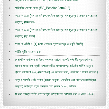
আনুতোষিক ও অবসর ভাতা উত্তোলন করার ক্ষমতা অর্পণ ফরম
পারিবারিক পেনশন ফরম (f50_PensionForm2.2)
ফরম নং-৬৬৩ (সাধারণ ভবিষ্যৎ তহবিলে জমাকৃত অর্থ চূড়ান্ত উত্তোলন সংক্রান্ত
তথ্যাদি) (সহজকৃত)
ফরম নং-৬৬৩ (সাধারণ ভবিষ্যৎ তহবিলে জমাকৃত অর্থ চূড়ান্ত উত্তোলন সংক্রান্ত
তথ্যাদি) (মূল ফরম)
ফরম নং এটিসি-৫ (ক) (শেষ বেতনের প্রত্যয়নপত্র ও চাকুরী বিবরণী)
অর্জিত ছুটির আবেদন ফরম
বেসামরিক প্রশাসনে চাকরিরত অবস্থায় কোনো সরকারি কর্মচারীর মৃত্যুবরণ এবং
গুরুতর আহত হয়ে স্থায়ী অক্ষমতাজনিত অবসরপ্রাপ্ত কর্মচারীর আর্থিক অনুদান
প্রদান নীতিমালা ২০২০(সংশোধিত) এর আবেদন ফরম, চেকলিস্ট ও যাচাই তালিকা।
কল্যাণ বোর্ডের ০৩টি সেবার (কল্যাণ অনুদান, যৌথবীমা এবং দাফন/অন্ত্যেষ্টিক্রিয়া
অনুদান) সহজিকৃত নতুন সমন্বিত ফরম (ফরম নং ০২) কার্যকর
সাধারণ ভবিষ্য তহবিল হতে অগ্রিম উত্তোলনের আবেদন ফরম (Form-2639)